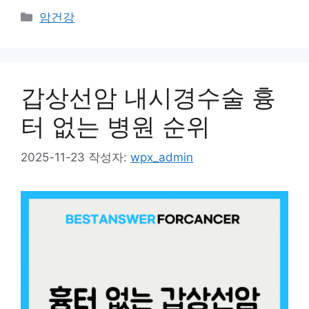
카
암건강
테
고
리
갑상선암 내시경수술 흉
터 없는 병원 순위
2025-11-23
작성자:
wpx_admin