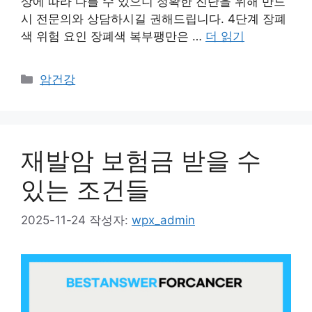
상에 따라 다를 수 있으니 정확한 진단을 위해 반드
시 전문의와 상담하시길 권해드립니다. 4단계 장폐
색 위험 요인 장폐색 복부팽만은 …
더 읽기
카
암건강
테
고
리
재발암 보험금 받을 수
있는 조건들
2025-11-24
작성자:
wpx_admin