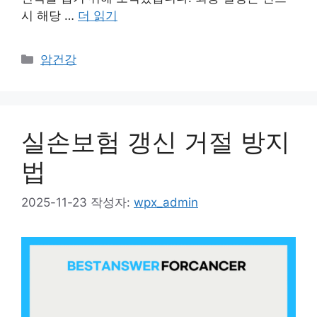
시 해당 …
더 읽기
카
암건강
테
고
리
실손보험 갱신 거절 방지
법
2025-11-23
작성자:
wpx_admin