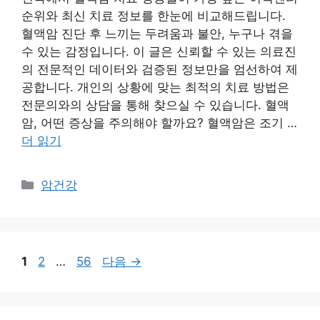
순위와 최신 치료 정보를 한눈에 비교해드립니다.
혈액암 진단 후 느끼는 두려움과 불안, 누구나 겪을
수 있는 감정입니다. 이 글은 신뢰할 수 있는 의료진
의 전문적인 데이터와 검증된 정보만을 엄선하여 제
공합니다. 개인의 상황에 맞는 최적의 치료 방법은
전문의와의 상담을 통해 찾으실 수 있습니다. 혈액
암, 어떤 증상을 주의해야 할까요? 혈액암은 조기 …
더 읽기
카
암건강
테
고
리
페
페
페
1
2
…
56
다음
→
이
이
이
지
지
지