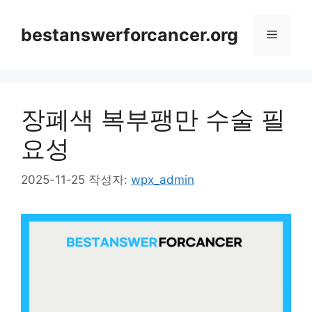
컨
텐
bestanswerforcancer.org
메
츠
로
뉴
건
너
장폐색 복부팽만 수술 필
뛰
기
요성
2025-11-25
작성자:
wpx_admin