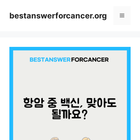
컨
텐
bestanswerforcancer.org
메
츠
로
뉴
건
너
뛰
기