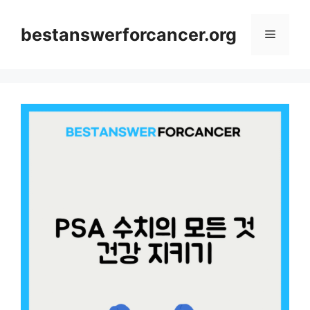
컨
텐
bestanswerforcancer.org
메
츠
로
뉴
건
너
뛰
기