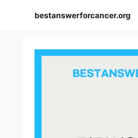
컨
텐
bestanswerforcancer.org
츠
로
건
너
뛰
기