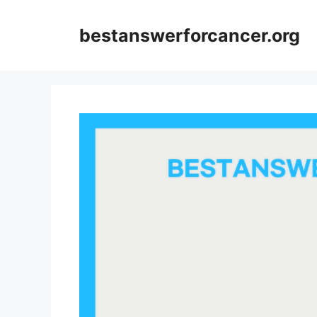
컨
텐
bestanswerforcancer.org
츠
로
건
너
뛰
기