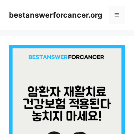
컨
텐
bestanswerforcancer.org
메
츠
로
뉴
건
너
뛰
기