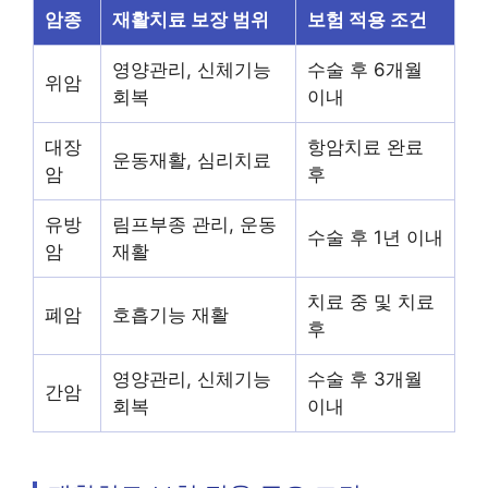
암종
재활치료 보장 범위
보험 적용 조건
영양관리, 신체기능
수술 후 6개월
위암
회복
이내
대장
항암치료 완료
운동재활, 심리치료
암
후
유방
림프부종 관리, 운동
수술 후 1년 이내
암
재활
치료 중 및 치료
폐암
호흡기능 재활
후
영양관리, 신체기능
수술 후 3개월
간암
회복
이내