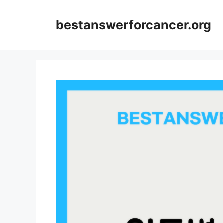
컨
텐
bestanswerforcancer.org
츠
로
건
너
뛰
기