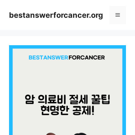
컨
텐
bestanswerforcancer.org
메
츠
로
뉴
건
너
뛰
기