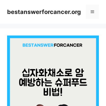
컨
텐
bestanswerforcancer.org
메
츠
로
뉴
건
너
뛰
기