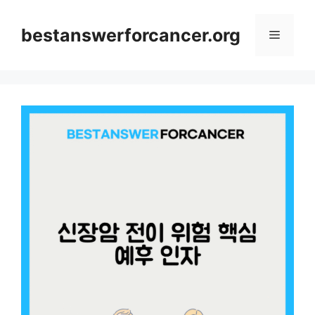
컨
텐
bestanswerforcancer.org
메
츠
로
뉴
건
너
뛰
기