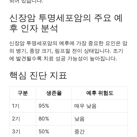
되어 있습니다.
신장암 투명세포암의 주요 예
후 인자 분석
신장암 투명세포암의 예후에 가장 중요한 요인은 암
의 병기, 종양 크기, 림프절 전이 상태입니다. 조기
에 발견될수록 치료 성공 가능성이 높아집니다.
핵심 진단 지표
구분
생존율
예후 위험도
1기
95%
매우 낮음
2기
80%
낮음
3기
50%
중간