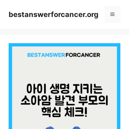
컨
텐
bestanswerforcancer.org
메
츠
로
뉴
건
너
뛰
기