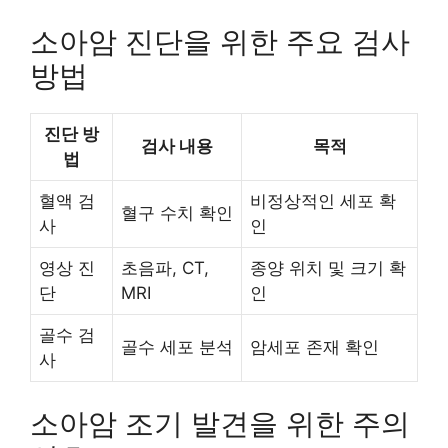
소아암 진단을 위한 주요 검사
방법
진단 방
검사 내용
목적
법
혈액 검
비정상적인 세포 확
혈구 수치 확인
사
인
영상 진
초음파, CT,
종양 위치 및 크기 확
단
MRI
인
골수 검
골수 세포 분석
암세포 존재 확인
사
소아암 조기 발견을 위한 주의