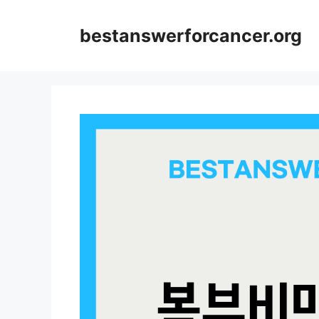
컨
텐
bestanswerforcancer.org
츠
로
건
너
뛰
기