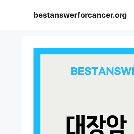
컨
텐
bestanswerforcancer.org
츠
로
건
너
뛰
기