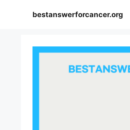
컨
텐
bestanswerforcancer.org
츠
로
건
너
뛰
기