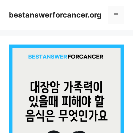
컨
텐
bestanswerforcancer.org
메
츠
로
뉴
건
너
뛰
기