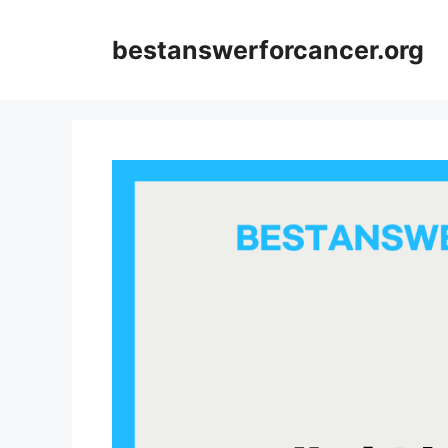
컨
텐
bestanswerforcancer.org
츠
로
건
너
뛰
기