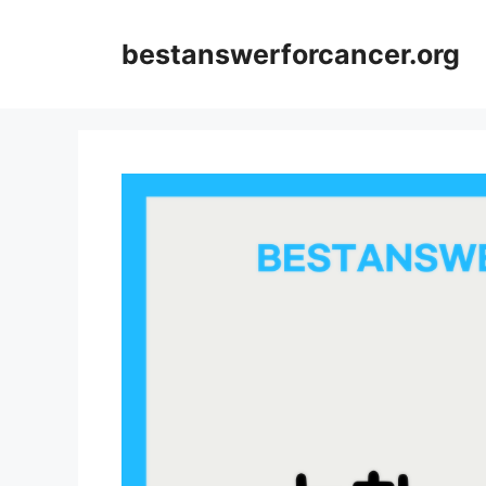
컨
텐
bestanswerforcancer.org
츠
로
건
너
뛰
기