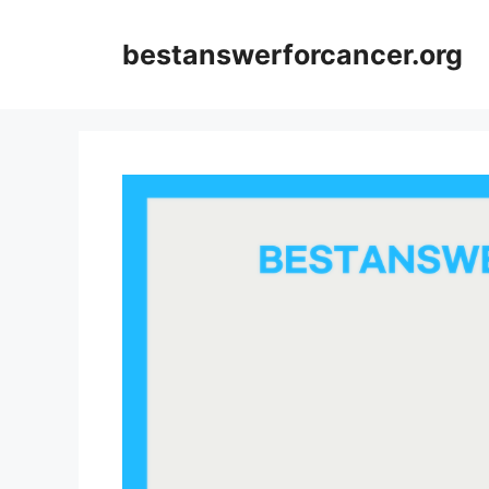
컨
텐
bestanswerforcancer.org
츠
로
건
너
뛰
기