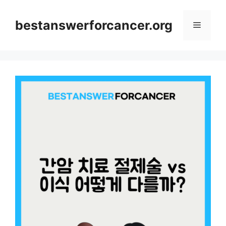
컨
텐
bestanswerforcancer.org
메
츠
로
뉴
건
너
뛰
기