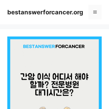
컨
텐
bestanswerforcancer.org
메
츠
로
뉴
건
너
뛰
기